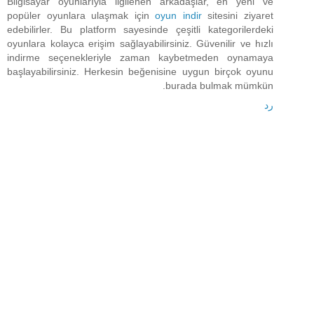
Bilgisayar oyunlarıyla ilgilenen arkadaşlar, en yeni ve
popüler oyunlara ulaşmak için
oyun indir
sitesini ziyaret
edebilirler. Bu platform sayesinde çeşitli kategorilerdeki
oyunlara kolayca erişim sağlayabilirsiniz. Güvenilir ve hızlı
indirme seçenekleriyle zaman kaybetmeden oynamaya
başlayabilirsiniz. Herkesin beğenisine uygun birçok oyunu
burada bulmak mümkün.
رد