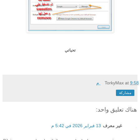
تحياتي
9:58 م
at
TorkyMax
مشاركة
هناك تعليق واحد:
غير معرف
13 فبراير 2026 في 5:42 م